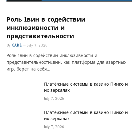
Роль 1вин в содействии
инклюзивности и
представительности
By
CARL
July 7, 2026
Роль 1вин в содействии инклюзивности и
представительности1вин, как платформа для азартных
игр, берет на себя…
Платёжные системы в казино Пинко и
их зеркалах
July 7, 2026
Платёжные системы в казино Пинко и
их зеркалах
July 7, 2026