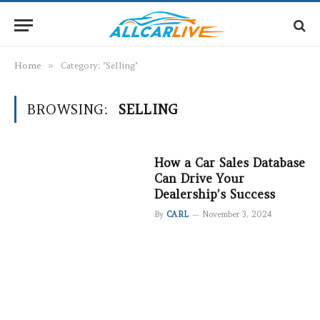
Home
»
Category: "Selling"
BROWSING:
SELLING
How a Car Sales Database
Can Drive Your
Dealership’s Success
By
CARL
November 3, 2024