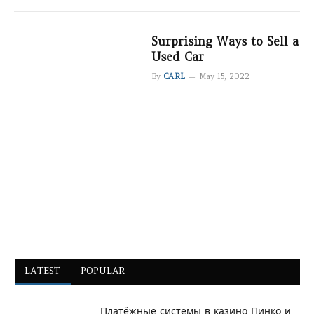
Surprising Ways to Sell a
Used Car
By
CARL
May 15, 2022
LATEST
POPULAR
Платёжные системы в казино Пинко и