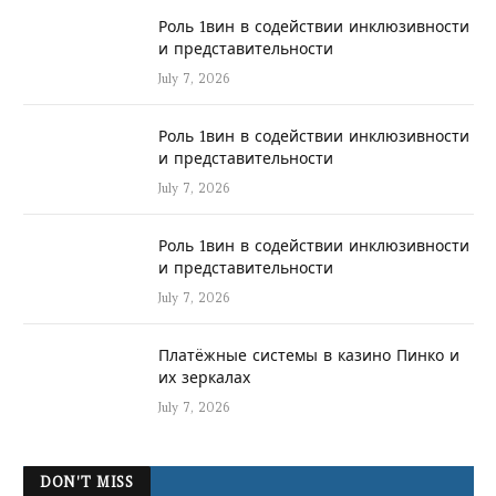
Роль 1вин в содействии инклюзивности
и представительности
July 7, 2026
Роль 1вин в содействии инклюзивности
и представительности
July 7, 2026
Роль 1вин в содействии инклюзивности
и представительности
July 7, 2026
Платёжные системы в казино Пинко и
их зеркалах
July 7, 2026
DON'T MISS